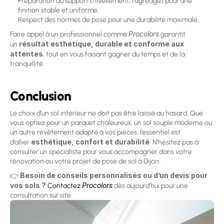
Préparation du support (nivellement, ragréage) pour une 
finition stable et uniforme. 
Respect des normes de pose pour une durabilité maximale.
Procolors
Faire appel à un professionnel comme 
 garantit 
résultat esthétique, durable et conforme aux 
un 
attentes
, tout en vous faisant gagner du temps et de la 
tranquillité.
Conclusion
Le choix d’un sol intérieur ne doit pas être laissé au hasard. Que 
vous optiez pour un parquet chaleureux, un sol souple moderne ou 
un autre revêtement adapté à vos pièces, l’essentiel est 
esthétique, confort et durabilité
d’allier 
. N’hésitez pas à 
consulter un spécialiste pour vous accompagner dans votre 
rénovation ou votre projet de pose de sol à Dijon.
Besoin de conseils personnalisés ou d’un devis pour 
👉 
vos sols ?
Procolors
Contactez 
 dès aujourd’hui pour une 
consultation sur site.